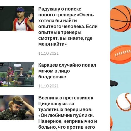
Радукану о поиске
нового тренера: «Очень
хотела бы найти
опытного человека. Если
опытные тренеры
смотрят, вы знаете, где
меня найти»
11.10.2021
Карацев случайно попал
мячом в лицо
болдевочке
11.10.2021
Веснина о претензиях к
Циципасу из-за
туалетных перерывов:
«Он любимчик публики.
Наверное, непривычно и
больно, что против него