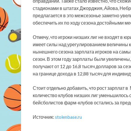
оправданий. Также стало известно, что схо
стадионами в штатах Джорджия, Айова, Неб
предлагается в это межсезонье заметно увел
обеспечить их по ходу сезона достойными м
Отмечу, что игроки низших лиг не входят в 
имеет силы над урегулированием величины 
нынешнего сезона зарплата игроков на самы
сезон. В этом году зарплаты были увеличены
получают от 12 до 16,8 тысяч долларов за с
на границе дохода в 12,88 тысяч для индиви
Стоит отдельно добавить, что рост зарплат в
количество клубов низших лиг уменьшилось со 
бейсболистов фарм-клубов остались за пре
Источник:
stolenbase.ru