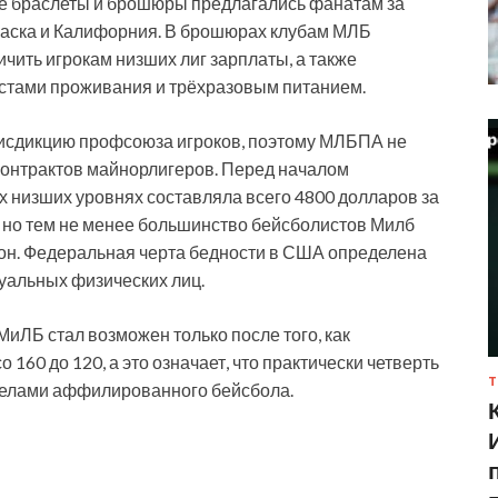
жие браслеты и брошюры предлагались фанатам за
раска и Калифорния. В брошюрах клубам МЛБ
ичить игрокам низших лиг зарплаты, а также
естами проживания и трёхразовым питанием.
юрисдикцию профсоюза игроков, поэтому МЛБПА не
контрактов майнорлигеров. Перед началом
х низших уровнях составляла всего 4800 долларов за
, но тем не менее большинство бейсболистов Милб
езон. Федеральная черта бедности в США определена
дуальных физических лиц.
 МиЛБ стал возможен только после того, как
160 до 120, а это означает, что практически четверть
Т
делами аффилированного бейсбола.