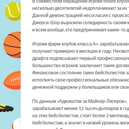
В совместном обращении игроки обоих клубов
несколько десятилетий недоплачивают за их 
Данной демонстрацией несогласия с происх
Джерси-Шор выразили солидарность своим к
и всем вообще, кто предпринимает какие-то 
Игроки фарм-клубов класса А+ зарабатывают
получают примерно 6 месяцев в году. Несмот
драфта подписывают первый профессиональ
большинство игроков заключают такие догов
Финансовое состояние таких бейсболистов зас
исполнять свои профессиональные обязаннос
денежной поддержки у болельщиков или свои
По данным «Адвокатов за Майнор-Лигеров», 
зарабатывают менее 12 тысяч долларов в го
на этих бейсболистов, стоят более 2 миллиар
бейсболистам, а значит и низкий уровень жиз