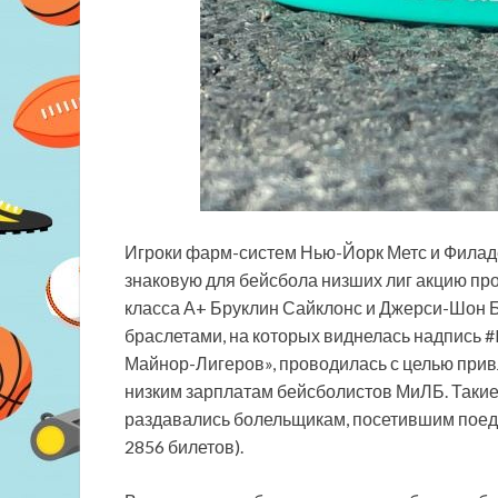
Игроки фарм-систем Нью-Йорк Метс и Филад
знаковую для бейсбола низших лиг акцию пр
класса А+ Бруклин Сайклонс и Джерси-Шон Б
браслетами, на
которых виднелась надпись #F
Майнор-Лигеров», проводилась с целью при
низким зарплатам бейсболистов МиЛБ. Таки
раздавались болельщикам, посетившим поед
2856 билетов).