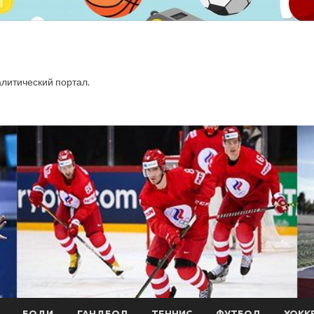
итический портал.
БОДИ
ГАНДБОЛ
ТЕННИС
ФУТБОЛ
ХОКК