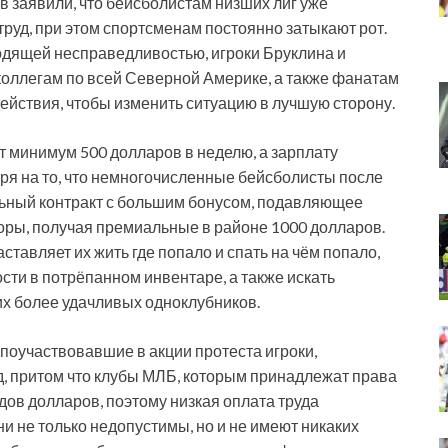
 заявили, что бейсболистам низших лиг уже
труд, при этом спортсменам постоянно затыкают рот.
одящей несправедливостью, игроки Бруклина и
оллегам по всей Северной Америке, а также фанатам
действия, чтобы изменить ситуацию в лучшую сторону.
 минимум 500 долларов в неделю, а зарплату
ря на то, что немногочисленные бейсболисты после
ный контракт с большим бонусом, подавляющее
оры, получая премиальные в районе 1000 долларов.
тавляет их жить где попало и спать на чём попало,
ти в потрёпанном инвентаре, а также искать
х более удачливых одноклубников.
поучаствовавшие в акции протеста игроки,
д, притом что клубы МЛБ, которым принадлежат права
дов долларов, поэтому низкая оплата труда
ни не только недопустимы, но и не имеют никаких