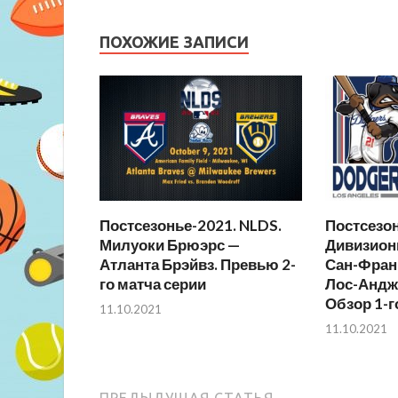
ПОХОЖИЕ ЗАПИСИ
Постсезонье-2021. NLDS.
Постсезон
Милуоки Брюэрс —
Дивизион
Атланта Брэйвз. Превью 2-
Сан-Фран
го матча серии
Лос-Андж
Обзор 1-г
11.10.2021
11.10.2021