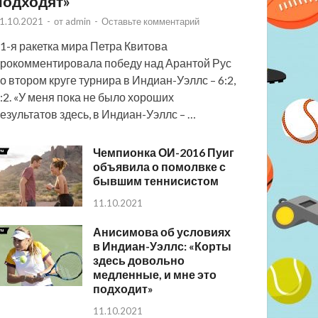
подходят»
1.10.2021
-
от
admin
-
Оставьте комментарий
1-я ракетка мира Петра Квитова
рокомментировала победу над Арантой Рус
о втором круге турнира в Индиан-Уэллс – 6:2,
:2. «У меня пока не было хороших
езультатов здесь, в Индиан-Уэллс – …
Чемпионка ОИ-2016 Пуиг
объявила о помолвке с
бывшим теннисистом
11.10.2021
Анисимова об условиях
в Индиан-Уэллс: «Корты
здесь довольно
медленные, и мне это
подходит»
11.10.2021