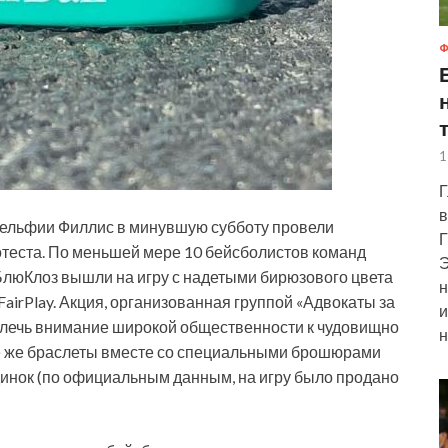
Ф
1
Г
в
ельфии Филлис в минувшую субботу провели
Г
отеста. По меньшей мере 10 бейсболистов команд
Э
люКлоз вышли на игру с надетыми бирюзового цвета
н
airPlay. Акция, организованная группой «Адвокаты за
и
влечь внимание широкой общественности к чудовищно
н
е же браслеты вместе со специальными брошюрами
инок (по официальным данным, на игру было продано