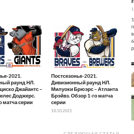
1
1
п
в
6
р
ье-2021.
Постсезонье-2021.
ный раунд НЛ.
Дивизионный раунд НЛ.
циско Джайантс –
Милуоки Брюэрс – Атланта
елес Доджерс.
Брэйвз. Обзор 1-го матча
о матча серии
серии
10.10.2021