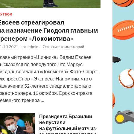
УТБОЛ
Евсеев отреагировал
на назначение Гисдоля главным
тренером «Локомотива»
1.10.2021
-
от
admin
-
Оставьте комментарий
лавный тренер «Шинника» Вадим Евсеев
ысказался по поводу того, что Маркус
исдоль возглавил «Локомотив». Фото: Спорт-
кспрессСпорт-Экспресс Напомним, что о
азначении 52-летнего специалиста стало
звестно вчера, 10 октября. Срок контракта
емецкого тренера …
Президента Бразилии
не пустили
на футбольный матч из-