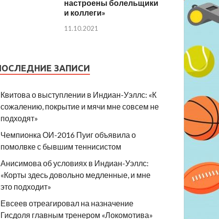
настроены болельщики
и коллеги»
11.10.2021
ПОСЛЕДНИЕ ЗАПИСИ
Квитова о выступлении в Индиан-Уэллс: «К
сожалению, покрытие и мячи мне совсем не
подходят»
Чемпионка ОИ-2016 Пуиг объявила о
помолвке с бывшим теннисистом
Анисимова об условиях в Индиан-Уэллс:
«Корты здесь довольно медленные, и мне
это подходит»
Евсеев отреагировал на назначение
Гисдоля главным тренером «Локомотива»