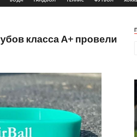
убов класса А+ провели