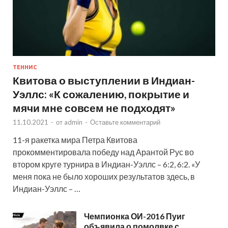
ТЕННИС
Квитова о выступлении в Индиан-
Уэллс: «К сожалению, покрытие и
мячи мне совсем не подходят»
11.10.2021
-
от
admin
-
Оставьте комментарий
11-я ракетка мира Петра Квитова
прокомментировала победу над Арантой Рус во
втором круге турнира в Индиан-Уэллс – 6:2, 6:2. «У
меня пока не было хороших результатов здесь, в
Индиан-Уэллс – …
Чемпионка ОИ-2016 Пуиг
объявила о помолвке с