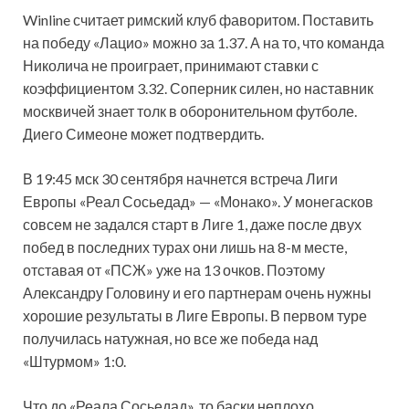
Winline считает римский клуб фаворитом. Поставить
на победу «Лацио» можно за 1.37. А на то, что команда
Николича не проиграет, принимают ставки с
коэффициентом 3.32. Соперник силен, но наставник
москвичей знает толк в оборонительном футболе.
Диего Симеоне может подтвердить.
В 19:45 мск 30 сентября начнется встреча Лиги
Европы «Реал Сосьедад» — «Монако». У монегасков
совсем не задался старт в Лиге 1, даже после двух
побед в последних турах они лишь на 8-м месте,
отставая от «ПСЖ» уже на 13 очков. Поэтому
Александру Головину и его партнерам очень нужны
хорошие результаты в Лиге Европы. В первом туре
получилась натужная, но все же победа над
«Штурмом» 1:0.
Что до «Реала Сосьедад», то баски неплохо