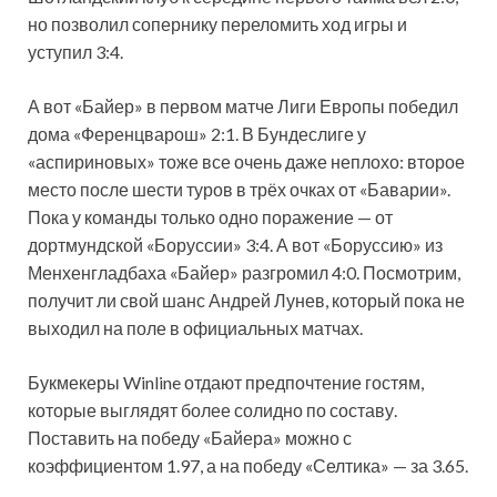
но позволил сопернику переломить ход игры и
уступил 3:4.
А вот «Байер» в первом матче Лиги Европы победил
дома «Ференцварош» 2:1. В Бундеслиге у
«аспириновых» тоже все очень даже неплохо: второе
место после шести туров в трёх очках от «Баварии».
Пока у команды только одно поражение — от
дортмундской «Боруссии» 3:4. А вот «Боруссию» из
Менхенгладбаха «Байер» разгромил 4:0. Посмотрим,
получит ли свой шанс Андрей Лунев, который пока не
выходил на поле в официальных матчах.
Букмекеры Winline отдают предпочтение гостям,
которые выглядят более солидно по составу.
Поставить на победу «Байера» можно с
коэффициентом 1.97, а на победу «Селтика» — за 3.65.