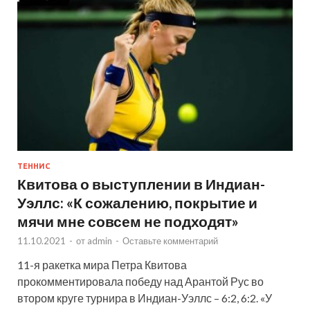
ТЕННИС
Квитова о выступлении в Индиан-
Уэллс: «К сожалению, покрытие и
мячи мне совсем не подходят»
11.10.2021
-
от
admin
-
Оставьте комментарий
11-я ракетка мира Петра Квитова
прокомментировала победу над Арантой Рус во
втором круге турнира в Индиан-Уэллс – 6:2, 6:2. «У