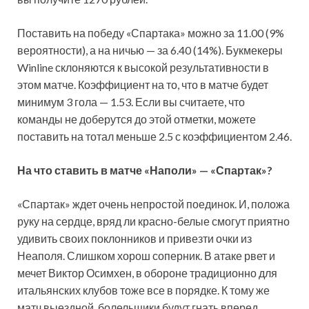
Поставить на победу «Спартака» можно за 11.00 (9%
вероятности), а на ничью — за 6.40 (14%). Букмекеры
Winline склоняются к высокой результативности в
этом матче. Коэффициент на то, что в матче будет
минимум 3 гола — 1.53. Если вы считаете, что
команды не доберутся до этой отметки, можете
поставить на тотал меньше 2.5 с коэффициентом 2.46.
На что ставить в матче «Наполи» — «Спартак»?
«Спартак» ждет очень непростой поединок. И, положа
руку на сердце, вряд ли красно-белые смогут приятно
удивить своих поклонников и привезти очки из
Неаполя. Слишком хорош соперник. В атаке рвет и
мечет Виктор Осимхен, в обороне традиционно для
итальянских клубов тоже все в порядке. К тому же
матч выездной, болельщики будут гнать вперед