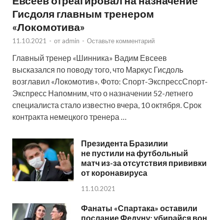
Евсеев отреагировал на назначение
Гисдоля главным тренером
«Локомотива»
11.10.2021
-
от
admin
-
Оставьте комментарий
Главный тренер «Шинника» Вадим Евсеев
высказался по поводу того, что Маркус Гисдоль
возглавил «Локомотив». Фото: Спорт-ЭкспрессСпорт-
Экспресс Напомним, что о назначении 52-летнего
специалиста стало известно вчера, 10 октября. Срок
контракта немецкого тренера …
Президента Бразилии
не пустили на футбольный
матч из-за отсутствия прививки
от коронавируса
11.10.2021
Фанаты «Спартака» оставили
послание Федуну: убирайся вон