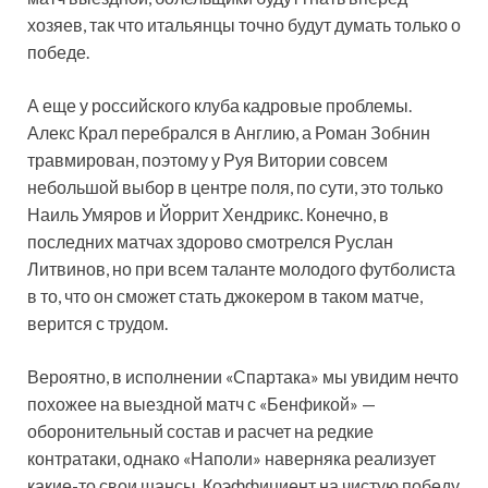
хозяев, так что итальянцы точно будут думать только о
победе.
А еще у российского клуба кадровые проблемы.
Алекс Крал перебрался в Англию, а Роман Зобнин
травмирован, поэтому у Руя Витории совсем
небольшой выбор в центре поля, по сути, это только
Наиль Умяров и Йоррит Хендрикс. Конечно, в
последних матчах здорово смотрелся Руслан
Литвинов, но при всем таланте молодого футболиста
в то, что он сможет стать джокером в таком матче,
верится с трудом.
Вероятно, в исполнении «Спартака» мы увидим нечто
похожее на выездной матч с «Бенфикой» —
оборонительный состав и расчет на редкие
контратаки, однако «Наполи» наверняка реализует
какие-то свои шансы. Коэффициент на чистую победу