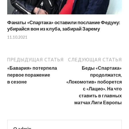
Фанаты «Спартака» оставили послание Федуну:
убирайся вон из клуба, забирай Зарему
11.10.2021
ПРЕДЫДУЩАЯ СТАТЬЯ
СЛЕДУЮЩАЯ СТАТЬЯ
«Бавария» потерпела
Беды «Спартака»
первое поражение
продолжатся,
в сезоне
«Локомотив» поборется
с «Лацио». На что
ставить в главных
матчах Лиги Европы
О admin