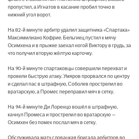
пропустил, а Игнатов в касание пробил точно в
нижний угол ворот.
На 82-й минуте арбитр удалил защитника «Спартака»
Максимилиано Кофрие. Бельгиец пустил к мячу
Осимхена и в прыжке заехал ногой Виктору в грудь, за
что получил вторую жёлтую карточку.
На 90-й минуте спартаковцы совершили перехват и
провели быструю атаку. Умяров прорвался по центру
и сделал пас в штрафную, Соболев прострелил во
вратарскую, а Промес переправил мяч в сетку.
На 94-й минуте Ди Лоренцо вошёл в штрафную,
качнул Промеса и прострелил во вратарскую —
Осимхен без помех послал мяч в сетку.
Обслуживала матч словацкая бригада арбитров во