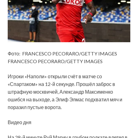
Фото:
FRANCESCO PECORARO/GETTY IMAGES
FRANCESCO PECORARO/GETTY IMAGES
Игроки «Наполи» открыли счёт в матче со
«Спартаком» на 12-й секунде. Прошёл заброс в
штрафную москвичей, Александр Максименко
ошибся на выходе, а Элиф Элмас подхватил мяч и
поразил пустые ворота.
Видео дня
На 28-й минуте Руй Мариу в грубом подкате влетел в