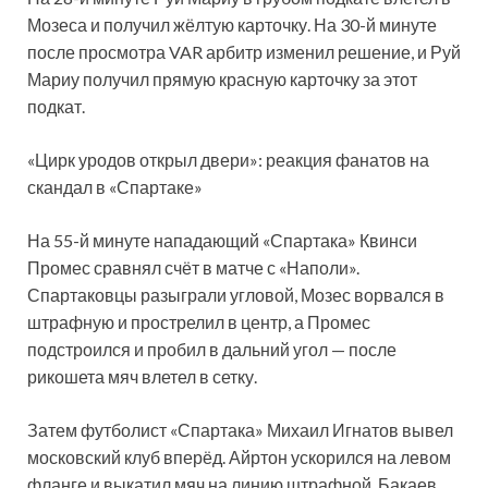
Мозеса и получил жёлтую карточку. На 30-й минуте
после просмотра VAR арбитр изменил решение, и Руй
Мариу получил прямую красную карточку за этот
подкат.
«Цирк уродов открыл двери»: реакция фанатов на
скандал в «Спартаке»
На 55-й минуте нападающий «Спартака» Квинси
Промес сравнял счёт в матче с «Наполи».
Спартаковцы разыграли угловой, Мозес ворвался в
штрафную и прострелил в центр, а Промес
подстроился и пробил в дальний угол — после
рикошета мяч влетел в сетку.
Затем футболист «Спартака» Михаил Игнатов вывел
московский клуб вперёд. Айртон ускорился на левом
фланге и выкатил мяч на линию штрафной, Бакаев