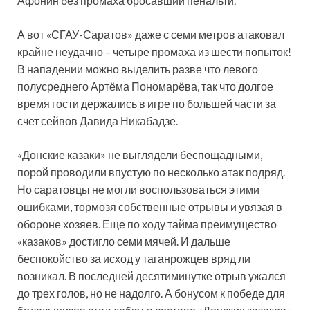
Афонин без промаха бросавший пенальти.
А вот «СГАУ-Саратов» даже с семи метров атаковал
крайне неудачно – четыре промаха из шести попыток!
В нападении можно выделить разве что левого
полусреднего Артёма Пономарёва, так что долгое
время гости держались в игре по большей части за
счет сейвов Давида Никабадзе.
«Донские казаки» не выглядели беспощадными,
порой проводили впустую по несколько атак подряд.
Но саратовцы не могли воспользоваться этими
ошибками, тормозя собственные отрывы и увязая в
обороне хозяев. Еще по ходу тайма преимущество
«казаков» достигло семи мячей. И дальше
беспокойство за исход у таганрожцев вряд ли
возникал. В последней десятиминутке отрыв ужался
до трех голов, но не надолго. А бонусом к победе для