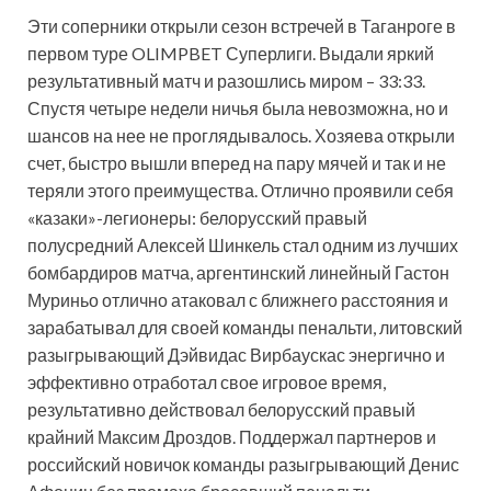
Эти соперники открыли сезон встречей в Таганроге в
первом туре OLIMPBET Суперлиги. Выдали яркий
результативный матч и разошлись миром – 33:33.
Спустя
четыре недели ничья была невозможна, но и
шансов на нее не проглядывалось. Хозяева открыли
счет, быстро вышли вперед на пару мячей и так и не
теряли этого преимущества. Отлично проявили себя
«казаки»-легионеры: белорусский правый
полусредний Алексей Шинкель стал одним из лучших
бомбардиров матча, аргентинский линейный Гастон
Муриньо отлично атаковал с ближнего расстояния и
зарабатывал для своей команды пенальти, литовский
разыгрывающий Дэйвидас Вирбаускас энергично и
эффективно отработал свое игровое время,
результативно действовал белорусский правый
крайний Максим Дроздов. Поддержал партнеров и
российский новичок команды разыгрывающий Денис