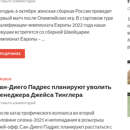
тавьте комментарий
О
годня, 6 октября, женская сборная России проведет
рвый матч после Олимпийских игр. В стартовом туре
1
валификации чемпионата Европы 2022 года наши
п
евушки встретятся со сборной Швейцарии.
в
емпионат Европы – …
6
р
ПОДРОБНЕЕ
ЙСБОЛ
ан-Диего Падрес планируют уволить
енеджера Джейса Тинглера
тавьте комментарий
осле катастрофического коллапса во второй
оловине сезона-2021 и непопадания в розыгрыш
лей-офф, Сан-Диего Падрес планируют расстаться с