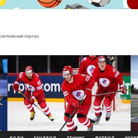
итический портал.
БОДИ
ГАНДБОЛ
ТЕННИС
ФУТБОЛ
ХОКК