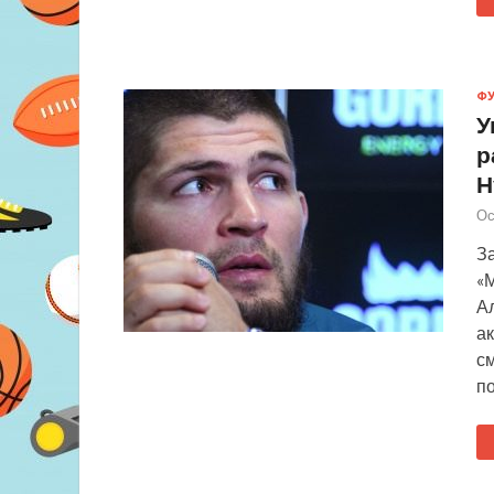
Ф
У
р
Н
Ос
З
«
Ал
а
с
п