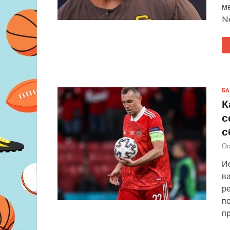
м
Ne
БА
К
с
с
Ос
И
в
р
по
п