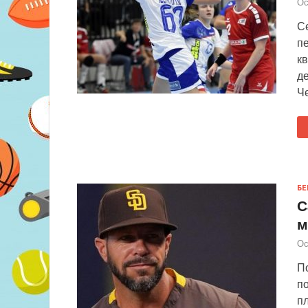
Ос
Се
пе
к
д
Ч
БЕ
С
м
Ос
П
п
п