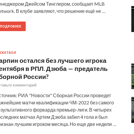
енеджером Джейсом Тинглером, сообщает MLB
twork. В клубе заявляют, что решение ещё не …
ПОДРОБНЕЕ
СКЕТБОЛ
арпин остался без лучшего игрока
ентября в РПЛ. Дзюба — предатель
борной России?
тавьте комментарий
сточник: РИА "Новости" Сборная России проведет
ажнейшие матчи квалификации ЧМ-2022 без самого
езультативного форварда премьер-лиги. В четырех
следних матчах Артем Дзюба забил 4 гола и был
ризнан лучшим игроком месяца. Но еще две недели …