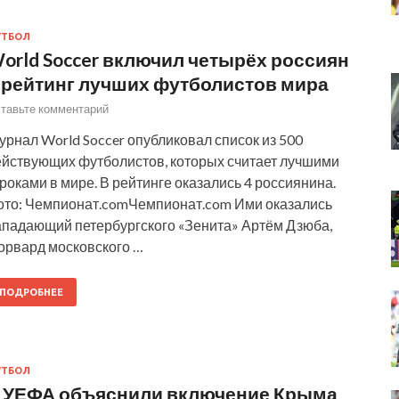
УТБОЛ
orld Soccer включил четырёх россиян
 рейтинг лучших футболистов мира
тавьте комментарий
рнал World Soccer опубликовал список из 500
ействующих футболистов, которых считает лучшими
роками в мире. В рейтинге оказались 4 россиянина.
ото: Чемпионат.comЧемпионат.com Ими оказались
ападающий петербургского «Зенита» Артём Дзюба,
орвард московского …
ПОДРОБНЕЕ
УТБОЛ
 УЕФА объяснили включение Крыма