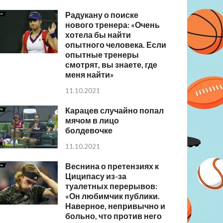
Радукану о поиске
нового тренера: «Очень
хотела бы найти
опытного человека. Если
опытные тренеры
смотрят, вы знаете, где
меня найти»
11.10.2021
Карацев случайно попал
мячом в лицо
болдевочке
11.10.2021
Веснина о претензиях к
Циципасу из-за
туалетных перерывов:
«Он любимчик публики.
Наверное, непривычно и
больно, что против него