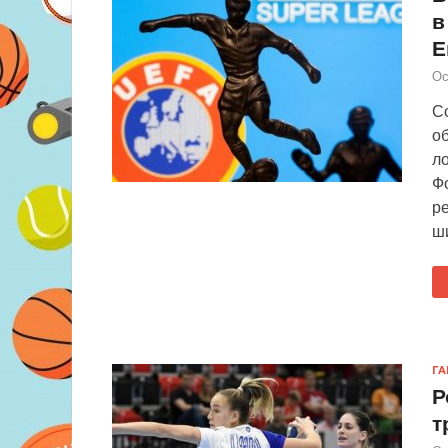
в
Е
Ос
С
о
ло
Фо
р
ш
Г
Р
т