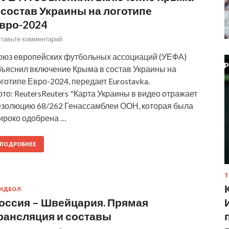
 состав Украины на логотипе
вро-2024
тавьте комментарий
оюз европейских футбольных ассоциаций (УЕФА)
бъяснил включение Крыма в состав Украины на
готипе Евро-2024, передает Eurostavka.
то: ReutersReuters "Карта Украины в видео отражает
езолюцию 68/262 Генассамблеи ООН, которая была
ироко одобрена …
ПОДРОБНЕЕ
Т
АНДБОЛ
оссия – Швейцария. Прямая
рансляция и составы