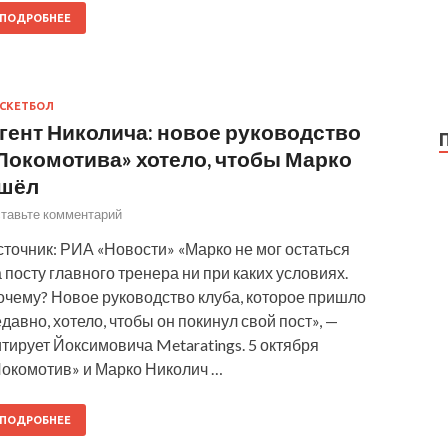
ПОДРОБНЕЕ
СКЕТБОЛ
гент Николича: новое руководство
Локомотива» хотело, чтобы Марко
шёл
тавьте комментарий
точник: РИА «Новости» «Марко не мог остаться
 посту главного тренера ни при каких условиях.
очему? Новое руководство клуба, которое пришло
давно, хотело, чтобы он покинул свой пост», —
тирует Йоксимовича Metaratings. 5 октября
Локомотив» и Марко Николич …
ПОДРОБНЕЕ