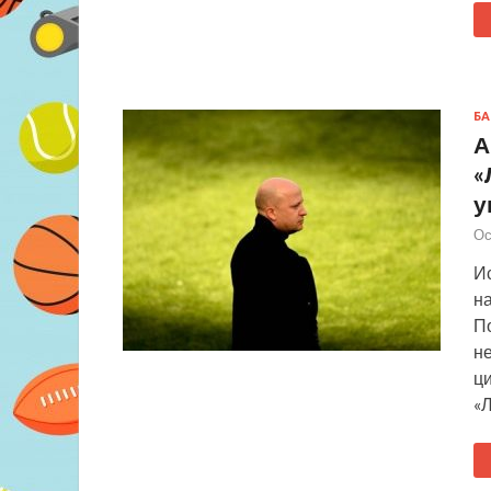
БА
А
«
у
Ос
Ис
на
П
не
ци
«