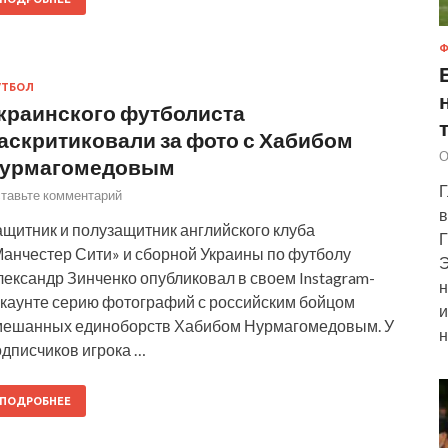
Ф
УТБОЛ
краинского футболиста
аскритиковали за фото с Хабибом
О
урмагомедовым
Г
тавьте комментарий
в
ащитник и полузащитник английского клуба
Г
Манчестер Сити» и сборной Украины по футболу
Э
ександр Зинченко опубликовал в своем Instagram-
н
ккаунте серию фотографий с российским бойцом
и
мешанных единоборств Хабибом Нурмагомедовым. У
н
одписчиков игрока …
ПОДРОБНЕЕ