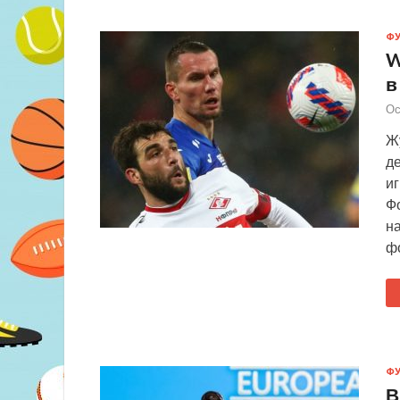
Ф
W
в
Ос
Жу
д
иг
Ф
н
ф
Ф
В