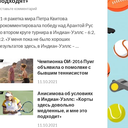
подходят»
ставьте комментарий
1-я ракетка мира Петра Квитова
рокомментировала победу над Арантой Рус
о втором круге турнира в Индиан-Уэллс – 6:2,
:2. «У меня пока не было хороших
езультатов здесь, в Индиан-Уэллс – …
Чемпионка ОИ-2016 Пуиг
объявила о помолвке с
бывшим теннисистом
11.10.2021
Анисимова об условиях
в Индиан-Уэллс: «Корты
здесь довольно
медленные, и мне это
подходит»
11.10.2021