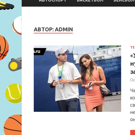
АВТОР:
ADMIN
ТЕ
«
н
з
Ос
Ч
ко
св
не
о