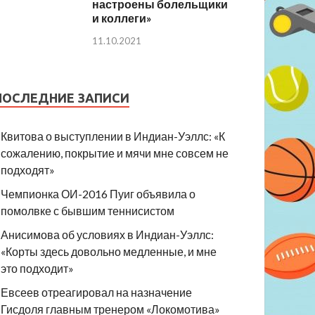
настроены болельщики
и коллеги»
11.10.2021
ПОСЛЕДНИЕ ЗАПИСИ
Квитова о выступлении в Индиан-Уэллс: «К
сожалению, покрытие и мячи мне совсем не
подходят»
Чемпионка ОИ-2016 Пуиг объявила о
помолвке с бывшим теннисистом
Анисимова об условиях в Индиан-Уэллс:
«Корты здесь довольно медленные, и мне
это подходит»
Евсеев отреагировал на назначение
Гисдоля главным тренером «Локомотива»