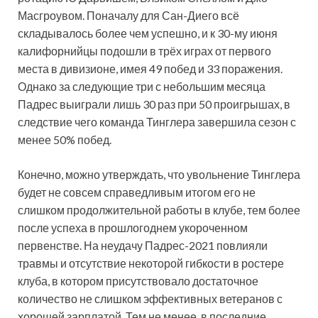
Масгроувом. Поначалу для Сан-Диего всё
складывалось более чем успешно, и к 30-му июня
калифорнийцы подошли в трёх играх от первого
места в дивизионе, имея 49 побед и 33 поражения.
Однако за следующие три с небольшим месяца
Падрес выиграли лишь 30 раз при 50 проигрышах, в
следствие чего команда Тинглера завершила сезон с
менее 50% побед.
Конечно, можно утверждать, что увольнение Тинглера
будет не совсем справедливым итогом его не
слишком продолжительной работы в клубе, тем более
после успеха в прошлогоднем укороченном
первенстве. На неудачу Падрес-2021 повлияли
травмы и отсутствие некоторой гибкости в ростере
клуба, в котором присутствовало достаточное
количество не слишком эффективных ветеранов с
хорошей зарплатой. Тем не менее, в последние