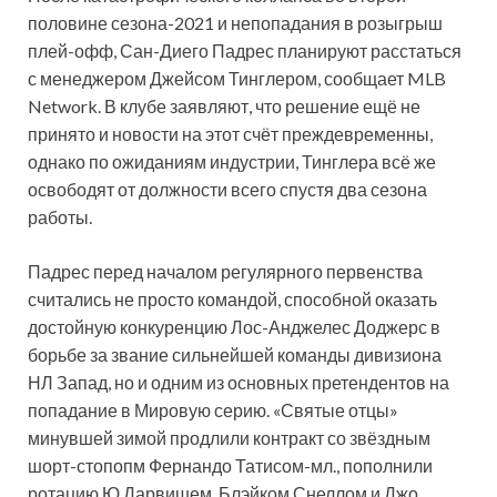
половине сезона-2021 и непопадания в розыгрыш
плей-офф, Сан-Диего Падрес планируют расстаться
с менеджером Джейсом Тинглером, сообщает MLB
Network. В клубе заявляют, что решение ещё не
принято и новости на этот счёт преждевременны,
однако по ожиданиям индустрии, Тинглера всё же
освободят от должности всего спустя два сезона
работы.
Падрес перед началом регулярного первенства
считались не просто командой, способной оказать
достойную конкуренцию Лос-Анджелес Доджерс в
борьбе за звание сильнейшей команды дивизиона
НЛ Запад, но и одним из основных претендентов на
попадание в Мировую серию. «Святые отцы»
минувшей зимой продлили контракт со звёздным
шорт-стопопм Фернандо Татисом-мл., пополнили
ротацию Ю Дарвишем, Блэйком Снеллом и Джо