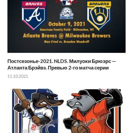
Постсезонье-2021. NLDS. Милуоки Брюэрс —
Атланта Брэйвз. Превью 2-го матча серии
11.10.2021