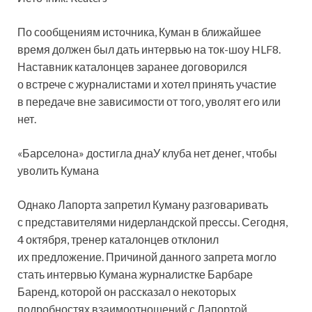
По сообщениям источника, Куман в ближайшее
время должен был дать интервью на ток-шоу HLF8.
Наставник каталонцев заранее договорился
о встрече с журналистами и хотел принять участие
в передаче вне зависимости от того, уволят его или
нет.
«Барселона» достигла днаУ клуба нет денег, чтобы
уволить Кумана
Однако Лапорта запретил Куману разговаривать
с представителями нидерландской прессы. Сегодня,
4 октября, тренер каталонцев отклонил
их предложение. Причиной данного запрета могло
стать интервью Кумана журналистке Барбаре
Баренд, которой он рассказал о некоторых
подробностях взаимоотношений с Лапортой.