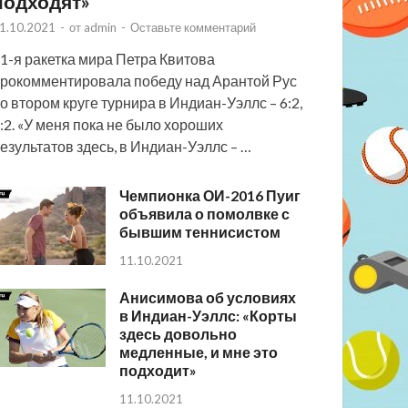
подходят»
1.10.2021
-
от
admin
-
Оставьте комментарий
1-я ракетка мира Петра Квитова
рокомментировала победу над Арантой Рус
о втором круге турнира в Индиан-Уэллс – 6:2,
:2. «У меня пока не было хороших
езультатов здесь, в Индиан-Уэллс – …
Чемпионка ОИ-2016 Пуиг
объявила о помолвке с
бывшим теннисистом
11.10.2021
Анисимова об условиях
в Индиан-Уэллс: «Корты
здесь довольно
медленные, и мне это
подходит»
11.10.2021