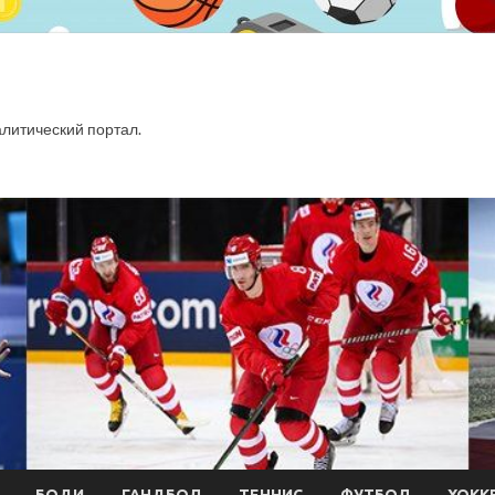
итический портал.
БОДИ
ГАНДБОЛ
ТЕННИС
ФУТБОЛ
ХОКК