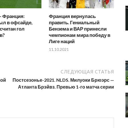
— Франция:
Франция вернулась
ыл в офсайде,
править. Гениальный
считан гол
Бензема и ВАР принесли
в?
чемпионам мира победу в
Лиге наций
11.10.2021
СЛЕДУЮЩАЯ СТАТЬЯ
кой
Постсезонье-2021. NLDS. Милуоки Брюэрс —
Атланта Брэйвз. Превью 1-го матча серии