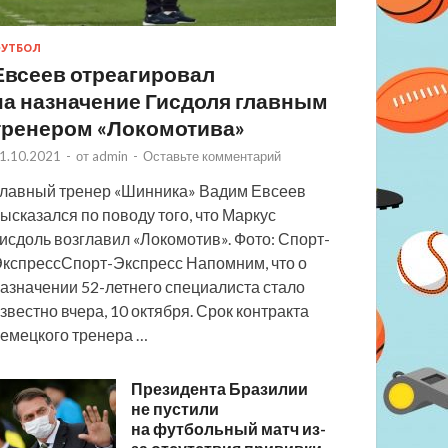
УТБОЛ
Евсеев отреагировал
на назначение Гисдоля главным
тренером «Локомотива»
1.10.2021
-
от
admin
-
Оставьте комментарий
лавный тренер «Шинника» Вадим Евсеев
ысказался по поводу того, что Маркус
исдоль возглавил «Локомотив». Фото: Спорт-
кспрессСпорт-Экспресс Напомним, что о
азначении 52-летнего специалиста стало
звестно вчера, 10 октября. Срок контракта
емецкого тренера …
Президента Бразилии
не пустили
на футбольный матч из-