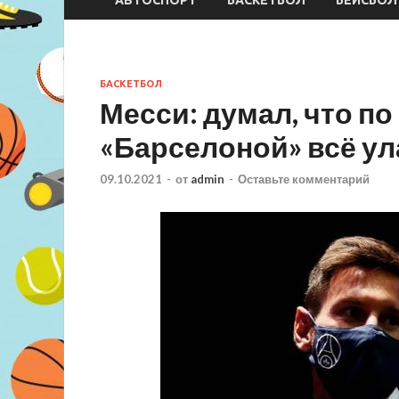
БАСКЕТБОЛ
Месси: думал, что по
«Барселоной» всё у
09.10.2021
-
от
admin
-
Оставьте комментарий