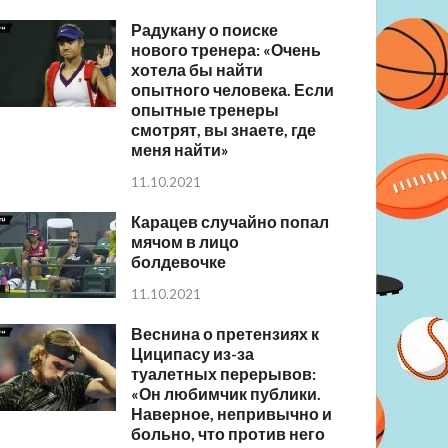
Радукану о поиске
нового тренера: «Очень
хотела бы найти
опытного человека. Если
опытные тренеры
смотрят, вы знаете, где
меня найти»
11.10.2021
Карацев случайно попал
мячом в лицо
болдевочке
11.10.2021
Веснина о претензиях к
Циципасу из-за
туалетных перерывов:
«Он любимчик публики.
Наверное, непривычно и
больно, что против него