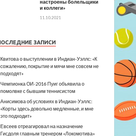
настроены болельщики
и коллеги»
11.10.2021
ПОСЛЕДНИЕ ЗАПИСИ
Квитова о выступлении в Индиан-Уэллс: «К
сожалению, покрытие и мячи мне совсем не
подходят»
Чемпионка ОИ-2016 Пуиг объявила о
помолвке с бывшим теннисистом
Анисимова об условиях в Индиан-Уэллс:
«Корты здесь довольно медленные, и мне
это подходит»
Евсеев отреагировал на назначение
Гисдоля главным тренером «Локомотива»