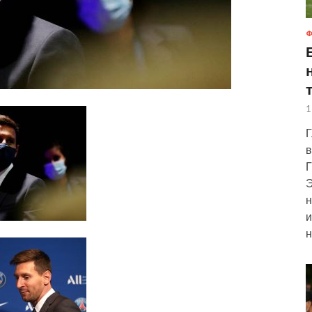
Ф
1
Г
в
Г
Э
н
и
н