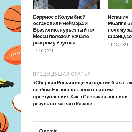
Барриос с Колумбией
Испания 
остановили Неймара и
Мбаппе б
Бразилию, курьезный гол
почему за
Месси положил начало
французо
разгрому Уругвая
11.10.2021
11.10.2021
ПРЕДЫДУЩАЯ СТАТЬЯ
«Сборная России еще никогда не была та
слабой. Не воспользоваться этим —
преступление». Как в Словакии оценили
результат матча в Казани
О admin