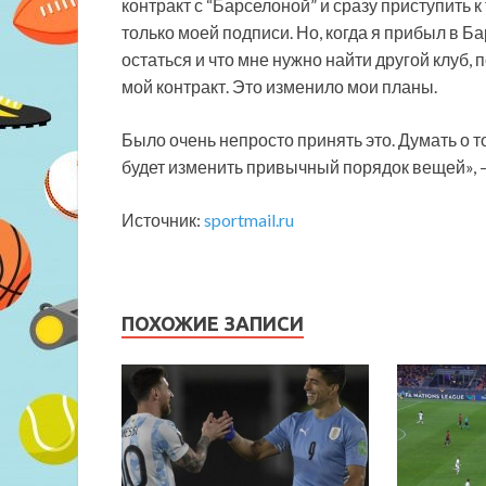
контракт с “Барселоной” и сразу приступить к
только моей подписи. Но, когда я прибыл в Ба
остаться и что мне нужно найти другой клуб,
мой контракт. Это изменило мои планы.
Было очень непросто принять это. Думать о т
будет изменить привычный порядок вещей», —
Источник:
sportmail.ru
ПОХОЖИЕ ЗАПИСИ