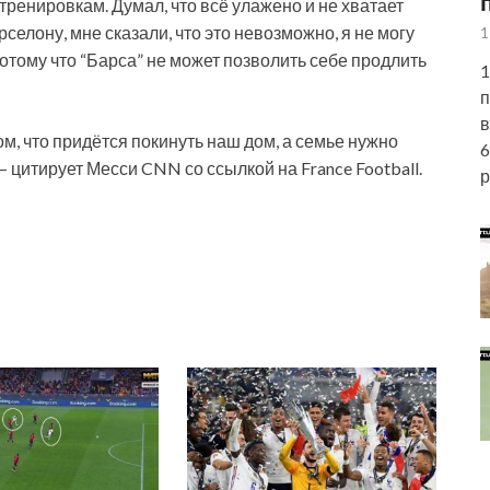
 тренировкам. Думал, что всё улажено и не хватает
рселону, мне сказали, что это невозможно, я не могу
1
 потому что “Барса” не может позволить себе продлить
1
п
в
ом, что придётся покинуть наш дом, а семье нужно
6
 цитирует Месси CNN со ссылкой на France Football.
р