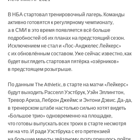
В НБА стартовал тренировочный лагерь. Команды
активно готовятся к регулярному чемпионату,
а в СМИ в это время появляется всё больше
подробностей об их планах на предстоящий сезон.
Исключением не стал и «Лос-Анджелес Лейкерс»
с их обновлённым составом. Уже сейчас известно, как
будет выглядеть стартовая пятёрка «озёрников»
в предстоящем розыгрыше.
По данным The Athletic, в старте на матчи «Лейкерс»
будут выходить Расселл Уэстбрук, Уэйн Эллингтон,
Тревор Ариза, Леброн Джеймс и Энтони Дэвис. Да-да,
в тренерском штабе настолько сильно хотят видеть
«Большое трио» одновременно на площадке,
что готовы выпускать всех троих в старте несмотря
ни на что. И ради Уэстбрука с его претензией
на большие минуты звёздному дуэту пришлось пойти