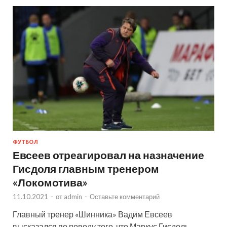
ФУТБОЛ
Евсеев отреагировал на назначение
Гисдоля главным тренером
«Локомотива»
11.10.2021
-
от
admin
-
Оставьте комментарий
Главный тренер «Шинника» Вадим Евсеев
высказался по поводу того, что Маркус Гисдоль