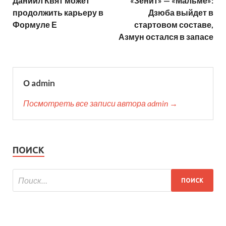
Даниил Квят может
«Зенит» — «Мальме»:
продолжить карьеру в
Дзюба выйдет в
Формуле Е
стартовом составе,
Азмун остался в запасе
О admin
Посмотреть все записи автора admin →
ПОИСК