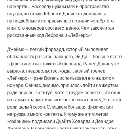
на жертвы. Расселлу нужны мяч и пространство
внутри, поэтому Леброн и Дэвис отодвинулись
на неудобные и непривычные позиции четвёртого
и пятого номеров соответственно. Чем закончится
рискованный ход Леброна и «Лейкерс»?
Джеймс — лёгкий форвард, который выполняет
обязанности разыгрывающего, Эй Ди — больше всего
эффективен как тяжёлый форвард. Ранее Дэвис уже
выражал недовольство, когда главный тренер
«Лейкерс» Фрэнк Вогель использовал его на пятом
номере. Сейчас, видимо, пришлось пойти на жертвы
ради борьбы за титул. Хотя с трудом верится, что один
из самых травматичных игроков лиги проведёт в этой
роли целый сезон. Слишком большая физическая
нагрузка и много контакта. К тому же этим летом
«озёрники» подписали Дуайта Ховарда и Деандре
Джордана. В регулярке часто будут заигрывать этих