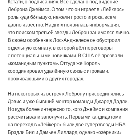
Кстати, о подписаниях. Всё сделано под видение
Леброна Джеймса. О том, что он играет в «Лейкерс»
роль куда бóльшую, нежели просто игрока, всем
давно известно. На днях появилась информация,
что поиском третьей звезды Леброн занимался лично.
В своём особняке в Лос-Анджелесе он обустроил
отдельную комнату, в которой вёл переговоры
с потенциальными новичками. В США её прозвали
«командным пунктом». Оттуда же Король
координировал удалённую связь с игроками,
проживающими в других городах.
На некоторых из встреч к Леброну присоединялись
Дэвис и уже бывший ментор команды Джаред Дадли.
Но куда более интересно то, кого Джеймс и компания
рассчитывали заполучить. Первыми кандидатоми
на переход в «Лейкерс» были две суперзвезды НБА
Брэдли Бил и Дэмьен Лиллард, однако «озёрники»