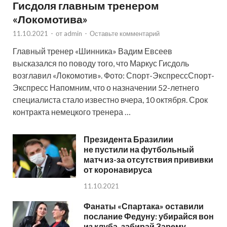
Гисдоля главным тренером
«Локомотива»
11.10.2021
-
от
admin
-
Оставьте комментарий
Главный тренер «Шинника» Вадим Евсеев
высказался по поводу того, что Маркус Гисдоль
возглавил «Локомотив». Фото: Спорт-ЭкспрессСпорт-
Экспресс Напомним, что о назначении 52-летнего
специалиста стало известно вчера, 10 октября. Срок
контракта немецкого тренера …
Президента Бразилии
не пустили на футбольный
матч из-за отсутствия прививки
от коронавируса
11.10.2021
Фанаты «Спартака» оставили
послание Федуну: убирайся вон
из клуба, забирай Зарему