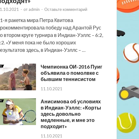
подходят»
1.10.2021
-
от
admin
-
Оставьте комментарий
1-я ракетка мира Петра Квитова
рокомментировала победу над Арантой Рус
о втором круге турнира в Индиан-Уэллс – 6:2,
:2. «У меня пока не было хороших
езультатов здесь, в Индиан-Уэллс – …
Чемпионка ОИ-2016 Пуиг
объявила о помолвке с
бывшим теннисистом
11.10.2021
Анисимова об условиях
в Индиан-Уэллс: «Корты
здесь довольно
медленные, и мне это
подходит»
11.10.2021