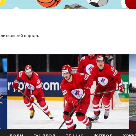
итический портал.
БОДИ
ГАНДБОЛ
ТЕННИС
ФУТБОЛ
ХОКК