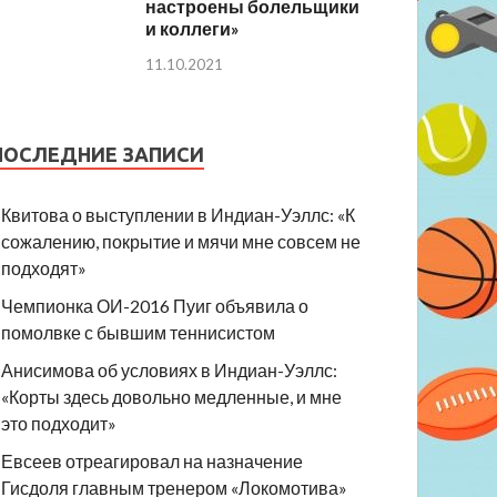
настроены болельщики
и коллеги»
11.10.2021
ПОСЛЕДНИЕ ЗАПИСИ
Квитова о выступлении в Индиан-Уэллс: «К
сожалению, покрытие и мячи мне совсем не
подходят»
Чемпионка ОИ-2016 Пуиг объявила о
помолвке с бывшим теннисистом
Анисимова об условиях в Индиан-Уэллс:
«Корты здесь довольно медленные, и мне
это подходит»
Евсеев отреагировал на назначение
Гисдоля главным тренером «Локомотива»