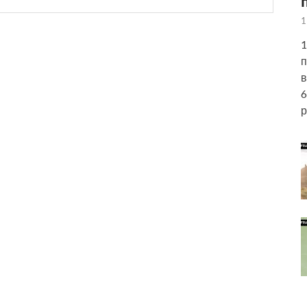
1
1
п
в
6
р