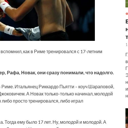
Ф
1
вспомнил, как в Риме тренировался с 17-летним
Г
в
Г
р, Рафа, Новак, они сразу понимали, что надолго.
Э
н
 в Риме. Итальянец Риккардо
Пьятти – коуч Шараповой,
и
 Джоковичем. А Новак только-только начинал, молодой
н
н либо просто тренировался, либо играл
а. Тогда ему было 17 лет. Ну, молодой и молодой. А