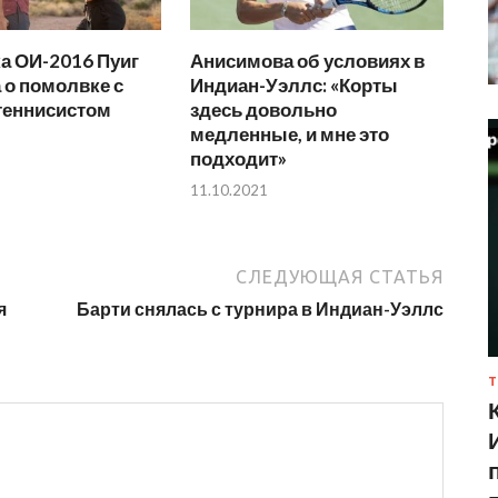
а ОИ-2016 Пуиг
Анисимова об условиях в
 о помолвке с
Индиан-Уэллс: «Корты
еннисистом
здесь довольно
медленные, и мне это
подходит»
11.10.2021
СЛЕДУЮЩАЯ СТАТЬЯ
я
Барти снялась с турнира в Индиан-Уэллс
Т