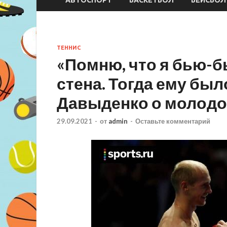
ТЕННИС
«Помню, что я бью-бь
стена. Тогда ему был
Давыденко о молод
29.09.2021
-
от
admin
-
Оставьте комментарий