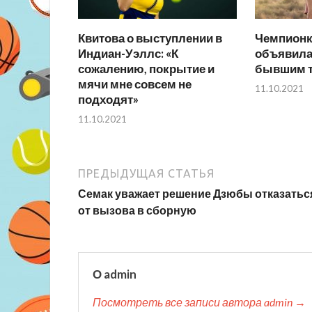
Квитова о выступлении в
Чемпионк
Индиан-Уэллс: «К
объявила
сожалению, покрытие и
бывшим т
мячи мне совсем не
11.10.2021
подходят»
11.10.2021
ПРЕДЫДУЩАЯ СТАТЬЯ
Семак уважает решение Дзюбы отказатьс
от вызова в сборную
О admin
Посмотреть все записи автора admin →