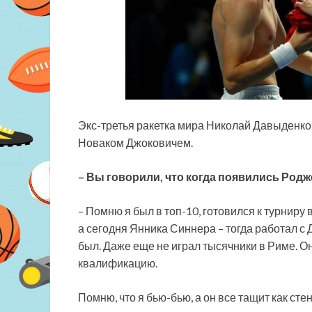
Экс-третья ракетка мира Николай Давыденко 
Новаком Джоковичем.
– Вы говорили, что когда появились Родже
– Помню я был в топ-10, готовился к турниру
а сегодня Янника Синнера – тогда работал с
был. Даже еще не играл тысячники в Риме. О
квалификацию.
Помню, что я бью-бью, а он все тащит как стен