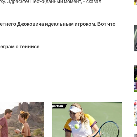
ятку. Здрасьте! Неожиданный момент, – сказал
летнего Джоковича идеальным игроком. Вот что
еграм о теннисе