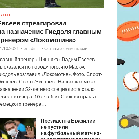
УТБОЛ
Евсеев отреагировал
на назначение Гисдоля главным
тренером «Локомотива»
1.10.2021
-
от
admin
-
Оставьте комментарий
лавный тренер «Шинника» Вадим Евсеев
ысказался по поводу того, что Маркус
исдоль возглавил «Локомотив». Фото: Спорт-
кспрессСпорт-Экспресс Напомним, что о
азначении 52-летнего специалиста стало
звестно вчера, 10 октября. Срок контракта
емецкого тренера …
Президента Бразилии
не пустили
на футбольный матч из-