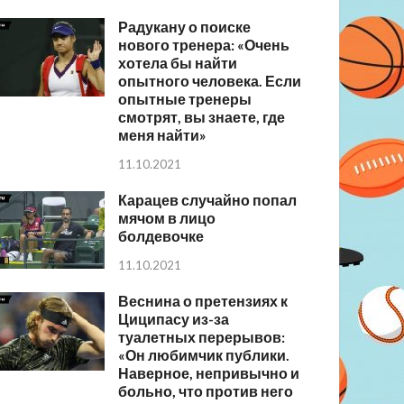
Радукану о поиске
нового тренера: «Очень
хотела бы найти
опытного человека. Если
опытные тренеры
смотрят, вы знаете, где
меня найти»
11.10.2021
Карацев случайно попал
мячом в лицо
болдевочке
11.10.2021
Веснина о претензиях к
Циципасу из-за
туалетных перерывов:
«Он любимчик публики.
Наверное, непривычно и
больно, что против него