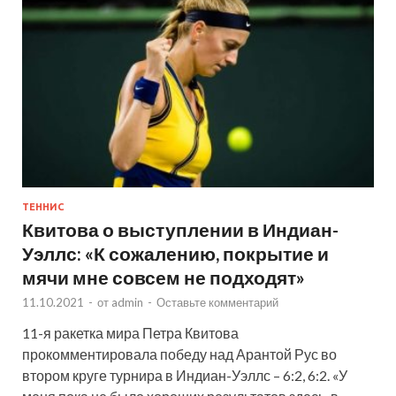
ТЕННИС
Квитова о выступлении в Индиан-
Уэллс: «К сожалению, покрытие и
мячи мне совсем не подходят»
11.10.2021
-
от
admin
-
Оставьте комментарий
11-я ракетка мира Петра Квитова
прокомментировала победу над Арантой Рус во
втором круге турнира в Индиан-Уэллс – 6:2, 6:2. «У