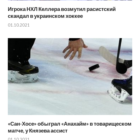
Игрока НХЛ Келлера возмутил расистский
скандал в украинском хоккее
01.10.2021
«Сан-Хосе» обыграл «Анахайм» в товарищеском
матче, у Князева ассист
01.10.2021