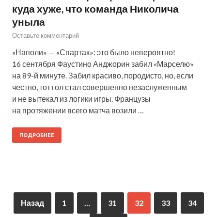
куда хуже, что команда Николича
уныла
Оставьте комментарий
«Наполи» — «Спартак»: это было невероятно!
16 сентября Фаустино Анджорин забил «Марселю»
на 89-й минуте. Забил красиво, породисто, но, если
честно, тот гол стал совершенно незаслуженным
и не вытекал из логики игры. Французы
на протяжении всего матча возили …
ПОДРОБНЕЕ
Назад
1
…
31
32
33
34