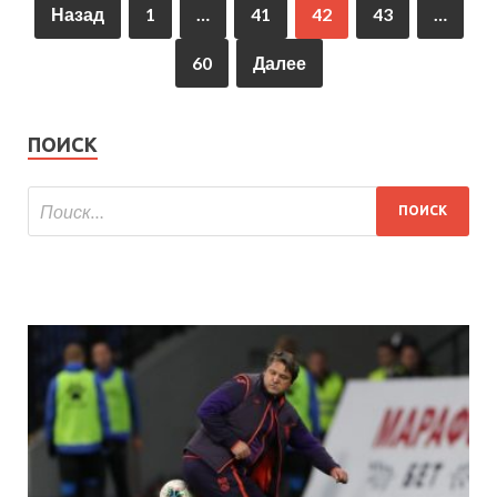
Назад
1
…
41
42
43
…
60
Далее
ПОИСК