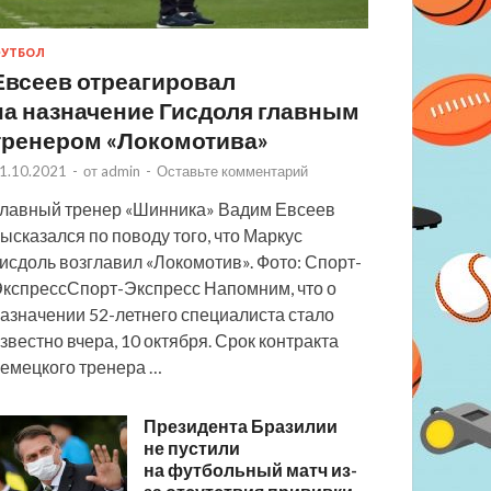
УТБОЛ
Евсеев отреагировал
на назначение Гисдоля главным
тренером «Локомотива»
1.10.2021
-
от
admin
-
Оставьте комментарий
лавный тренер «Шинника» Вадим Евсеев
ысказался по поводу того, что Маркус
исдоль возглавил «Локомотив». Фото: Спорт-
кспрессСпорт-Экспресс Напомним, что о
азначении 52-летнего специалиста стало
звестно вчера, 10 октября. Срок контракта
емецкого тренера …
Президента Бразилии
не пустили
на футбольный матч из-