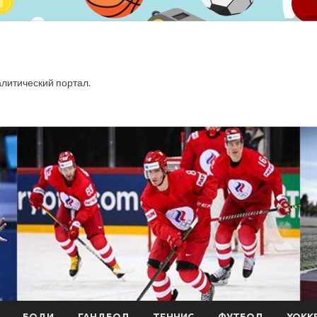
итический портал.
БОДИ
ГАНДБОЛ
ТЕННИС
ФУТБОЛ
ХОКК