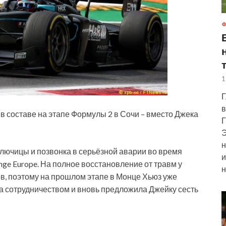
Ф
1
Г
в
в составе на этапе Формулы 2 в Сочи – вместо Джека
Г
Э
н
ключицы и позвонка в серьёзной аварии во время
и
enge Europe. На полное
восстановление от травм у
н
в, поэтому на прошлом этапе в Монце Хьюз уже
а сотрудничеством и вновь предложила Джейку сесть