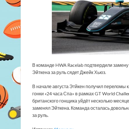
В команде HWA Racelab подтвердили замену 
Эйткена за руль сядет Джейк Хьюз.
В начале августа Этйкен получил переломы 
гонки «24 часа Спа» в рамках GT World Chall
британского гонщика уйдёт несколько месяце
заменял Эйткена. Команда осталась довольн
за руль.