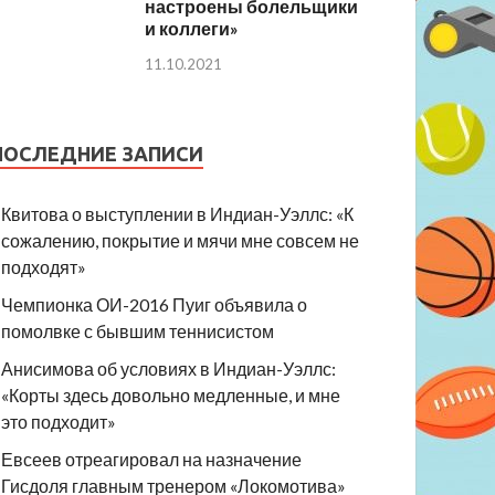
настроены болельщики
и коллеги»
11.10.2021
ПОСЛЕДНИЕ ЗАПИСИ
Квитова о выступлении в Индиан-Уэллс: «К
сожалению, покрытие и мячи мне совсем не
подходят»
Чемпионка ОИ-2016 Пуиг объявила о
помолвке с бывшим теннисистом
Анисимова об условиях в Индиан-Уэллс:
«Корты здесь довольно медленные, и мне
это подходит»
Евсеев отреагировал на назначение
Гисдоля главным тренером «Локомотива»