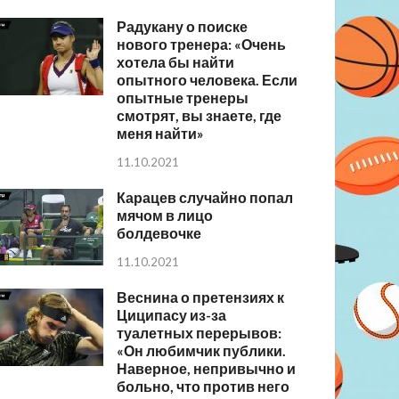
Радукану о поиске
нового тренера: «Очень
хотела бы найти
опытного человека. Если
опытные тренеры
смотрят, вы знаете, где
меня найти»
11.10.2021
Карацев случайно попал
мячом в лицо
болдевочке
11.10.2021
Веснина о претензиях к
Циципасу из-за
туалетных перерывов:
«Он любимчик публики.
Наверное, непривычно и
больно, что против него