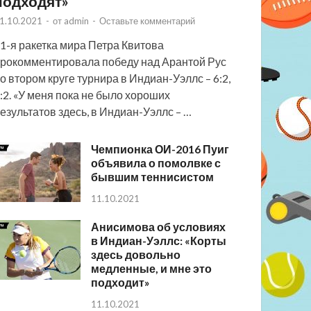
подходят»
1.10.2021
-
от
admin
-
Оставьте комментарий
1-я ракетка мира Петра Квитова
рокомментировала победу над Арантой Рус
о втором круге турнира в Индиан-Уэллс – 6:2,
:2. «У меня пока не было хороших
езультатов здесь, в Индиан-Уэллс – …
Чемпионка ОИ-2016 Пуиг
объявила о помолвке с
бывшим теннисистом
11.10.2021
Анисимова об условиях
в Индиан-Уэллс: «Корты
здесь довольно
медленные, и мне это
подходит»
11.10.2021