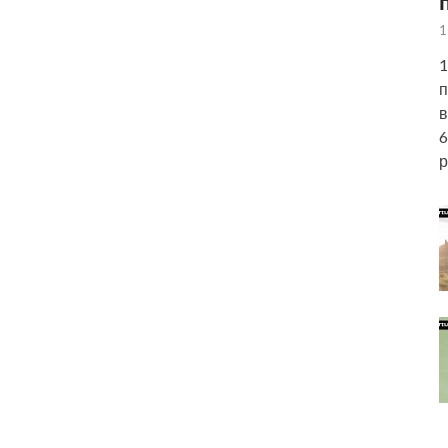
1
1
п
в
6
р