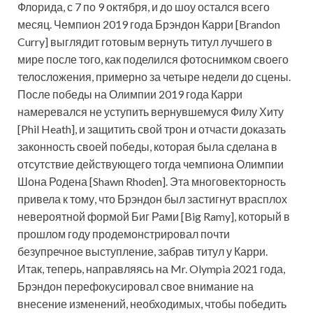
Флорида, с 7 по 9 октября, и до шоу остался всего
месяц. Чемпион 2019 года Брэндон Карри [Brandon
Curry] выглядит готовым вернуть титул лучшего в
мире после того, как поделился фотоснимком своего
телосложения, примерно за четыре недели до
сцены.
После победы на Олимпии 2019 года Карри
намеревался не уступить вернувшемуся Филу Хиту
[Phil Heath], и защитить свой трон и отчасти доказать
законность своей победы, которая была сделана в
отсутствие действующего тогда чемпиона Олимпии
Шона Родена [Shawn Rhoden]. Эта многовекторность
привела к тому, что Брэндон был застигнут врасплох
невероятной формой Биг Рами [Big Ramy], который в
прошлом году продемонстрировал почти
безупречное выступление, забрав титул у Карри.
Итак, теперь, направляясь на Mr. Olympia 2021 года,
Брэндон перефокусировал свое внимание на
внесение изменений, необходимых, чтобы победить