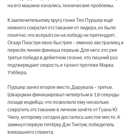
на его машине начались технические проблемы.
К заключительному кругу гонки Тео Пуршер ещё
немного сократил отставание от лидера, но было
понятно, что всерьёз он на победу не претендует,
Оскар Пиастри явно быстрее – именно австралиец и
пересёк линию финиша первым. Для него это уже
третья победа в дебютном сезоне, что лишний раз
подтверждает скорость и талант протеже Марка
Уэббера.
Пуршер занял второе место, Дарувала – третье.
Шварцман финишировал четвёртым в 1,8 секунды
позади индийца, что позволило ему несколько
сократить отставание в личном зачёте от Гуана Ю
Чжоу, которому сегодня досталось шестое место. А
замкнул первую пятёрку Дэн Тиктум, победитель
вчерашнего спринта.