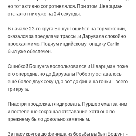
но тот активно сопротивлялся. При этом Шварцман
отстал от них уже на 2,4 секунды.
В начале 23-го круга Бошунг ошибся на торможении,
оказался за пределами трассы, и Дарувала спокойно
проехал мимо. Подиум индийскому гонщику Carlin
был уже обеспечен.
Ошибкой Бошунга воспользовался и Шварцман, тоже
его опередив, но до Дарувалы Роберту оставалось
ещё более двух секунд, а вот до финиша гонки – всего
три круга.
Пиастри продолжал лидировать, Пуршер ехал за ним
и постепенно сокращал отставание, хотя оно по-
прежнему было довольно заметным.
За пару кругов до финиша из борьбы выбыл Бошунг –