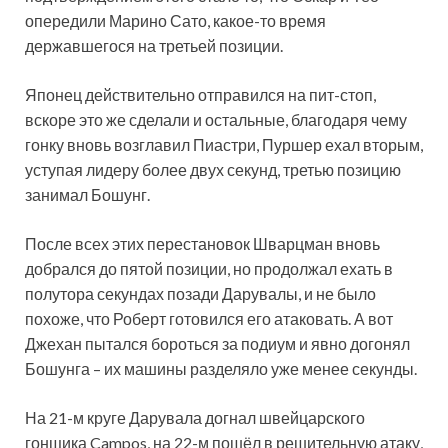
опередили Марино Сато, какое-то время
державшегося на третьей позиции.
Японец действительно отправился на пит-стоп,
вскоре это же сделали и остальные, благодаря чему
гонку вновь возглавил Пиастри, Пуршер ехал вторым,
уступая лидеру более двух секунд, третью позицию
занимал Бошунг.
После всех этих перестановок Шварцман вновь
добрался до пятой позиции, но продолжал ехать в
полутора секундах позади Дарувалы, и не было
похоже, что Роберт готовился его атаковать. А вот
Джехан пытался бороться за подиум и явно догонял
Бошунга – их машины разделяло уже менее секунды.
На 21-м круге Дарувала догнал швейцарского
гонщика Campos, на 22-м пошёл в решительную атаку,