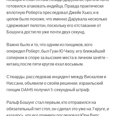
готовился атаковать индийца. Правда практически
вплотную Роберта преследовал Джейк Хьюз, и в
целом было похоже, что именно Дарувала несколько
сдерживает пелотон, поскольку его отставание от
Бошунга достигло уже почти двух секунд.
Важно было и то, что одним из гонщиков, кого
опередил Роберт, был Гуан Ю Чжоу, его ближайший
соперник в споре за высокие места в личном зачёте –
китаец после пяти кругов ехал восьмым.
Стюарды, расследовав инцидент между Вискалом и
Ниссани, объявили о своём решении: израильский
гонщик DAMS получил 5-секундный штраф.
Ральф Бошунг стал первым, кто отправился на
обязательный пит стоп, он сделал это уже на 7 круге, и
казалось, что его примеру последовал Юри Випс,