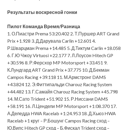
Результаты воскресной гонки
Пилот
Команда
Время/Разница
1. О.Пиастри Prema 53:20.402 2. Т.Пуршер ART Grand
Prix +1.928 3. Д.Дарувала Carlin +12.601 4.
Р.Шварцман Prema +14.485 5. Д.Тиктум Carlin +18.058
6. Г.Ю Чжоу Virtuosi +22.177 7. Л.Лоусон Hitech GP
+30.596 8. Р.Ферсхор MP Motorsport +33.451 9.
К.Лундгард ART Grand Prix +37.775 10. Д.Бекман
Campos Racing +39.118 11. М.Армстронг DAMS
+43.824 12. Э.Фиттипальди Charouz Racing System
+44.482 13. Г.Самайя Charouz Racing System +45.798
14. М.Сато Trident +51.902 15. Р.Ниссани DAMS
+58.191 16. Л.Цендели MP Motorsport +1:08.370 17.
А.Деледда HWA Racelab +1:24.953 18. Д.Хьюз HWA
Racelab +1 круг – Р.Бошунг Campos Racing сход –
Ю.Випс Hitech GP сход – Б.Фискал Trident сход –