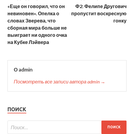
«Еще он говорил, что он
Ф2: Фелипе Другович
невиновен». Опелка о
пропустит воскресную
словах Зверева, что
гонку
сборная мира больше не
выиграет ни одного очка
на Кубке Лэйвера
О admin
Посмотреть все записи автора admin →
ПОИСК