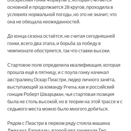
основной и продолжается 28 кругов, проходила в
условиях нормальной погоды, но это не значит, что
она не обещала неожиданностей.
До конца сезона остаётся, не считая сегодняшней
гонки, всего два этапа, и борьба за победу в
чемпионате обостряется, так что ставки высоки.
Стартовое поле определила квалификация, которая
прошла ещё в пятницу, и с поула гонку начинал
австралиец Оскар Пиастри, лидер личного зачёта,
выступающий за команду Prema, как и российский
гонщик Роберт Шварцман, чья стартовая позиция
была не столь высокой, но в теории на этой трассе и с
седьмого места можно было многого добиться.
Рядом с Пиастри в первом ряду стояла машина
Джехана Дарувалы, второй ряд занимали Тео