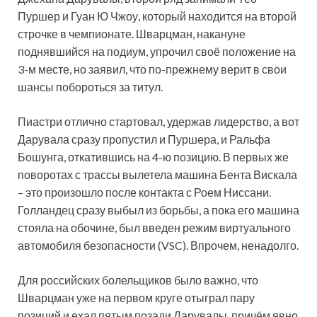
Пуршер и Гуан Ю Чжоу, который находится на второй
строчке в чемпионате. Шварцман, накануне
поднявшийся на подиум, упрочил своё положение на
3-м месте, но заявил, что по-прежнему верит в свои
шансы побороться за титул.
Пиастри отлично стартовал, удержав лидерство, а вот
Дарувала сразу пропустил и Пуршера, и Ральфа
Бошунга, откатившись на 4-ю позицию. В первых же
поворотах с трассы вылетела машина Бента Вискала
– это произошло после контакта с Роем Ниссани.
Голландец сразу выбыл из борьбы, а пока его машина
стояла на обочине, был введен режим виртуального
автомобиля безопасности (VSC). Впрочем, ненадолго.
Для российских болельщиков было важно, что
Шварцман уже на первом круге отыграл пару
позиций и ехал пятым позади Дарувалы, причём явно