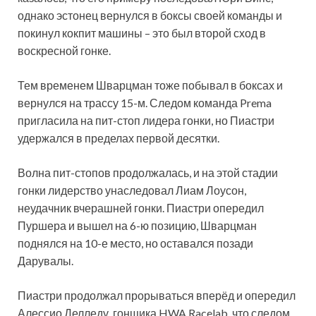
однако эстонец вернулся в боксы своей команды и
покинул кокпит машины – это был второй сход в
воскресной гонке.
Тем временем Шварцман тоже побывал в боксах и
вернулся на трассу 15-м. Следом команда Prema
пригласила на пит-стоп лидера гонки, но Пиастри
удержался в пределах первой десятки.
Волна пит-стопов продолжалась, и на этой стадии
гонки лидерство унаследовал Лиам Лоусон,
неудачник вчерашней гонки. Пиастри опередил
Пуршера и вышел на 6-ю позицию, Шварцман
поднялся на 10-е место, но оставался позади
Дарувалы.
Пиастри продолжал прорываться вперёд и опередил
Алессио Делледу, гонщика HWA Racelab, что следом