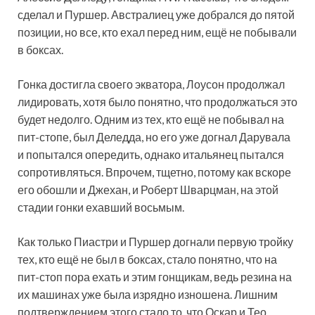
сделал и Пуршер. Австралиец уже добрался до пятой
позиции, но все, кто ехал перед ним, ещё не побывали
в боксах.
Гонка достигла своего экватора, Лоусон продолжал
лидировать, хотя было понятно, что продолжаться это
будет недолго. Одним из тех, кто ещё не побывал на
пит-стопе, был Деледда, но его уже догнал Дарувала
и попытался опередить, однако итальянец пытался
сопротивляться. Впрочем, тщетно, потому как вскоре
его обошли и Джехан, и Роберт Шварцман, на этой
стадии гонки ехавший восьмым.
Как только Пиастри и Пуршер догнали первую тройку
тех, кто ещё не был в боксах, стало понятно, что на
пит-стоп пора ехать и этим гонщикам, ведь резина на
их машинах уже была изрядно изношена. Лишним
подтверждением этого стало то, что Оскар и Тео