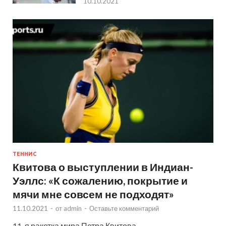
10.10.2021
ТЕННИС
Квитова о выступлении в Индиан-
Уэллс: «К сожалению, покрытие и
мячи мне совсем не подходят»
11.10.2021
-
от
admin
-
Оставьте комментарий
11-я ракетка мира Петра Квитова