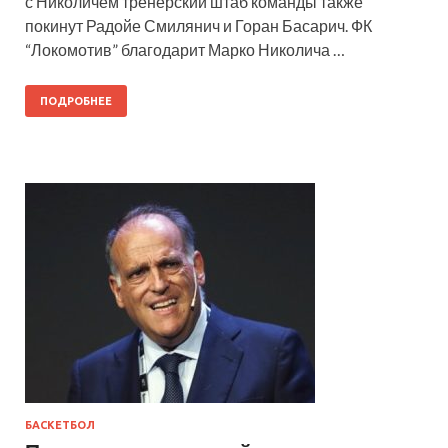
с Николичем тренерский штаб команды также
покинут Радойе Смилянич и Горан Басарич. ФК
“Локомотив” благодарит Марко Николича …
ПОДРОБНЕЕ
БАСКЕТБОЛ